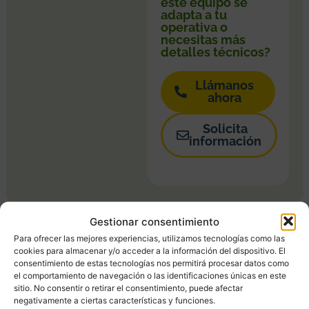
este equipo se
adapta a tu
operativa o
necesitas más
detalles técnicos?
Llámanos
ahora
Solicita
información
Gestionar consentimiento
Para ofrecer las mejores experiencias, utilizamos tecnologías como las
Video
cookies para almacenar y/o acceder a la información del dispositivo. El
consentimiento de estas tecnologías nos permitirá procesar datos como
Ficha ténica
el comportamiento de navegación o las identificaciones únicas en este
sitio. No consentir o retirar el consentimiento, puede afectar
negativamente a ciertas características y funciones.